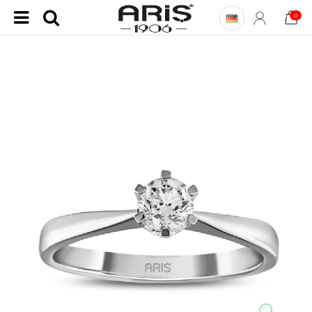
0
Startseite
Diamant Ringe
Solitaire-Ringe
0,30 Karat F-Farbe Diamant-Solitärring Lyon