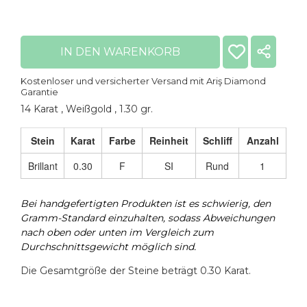
IN DEN WARENKORB
Kostenloser und versicherter Versand mit Ariş Diamond
Garantie
14 Karat
,
Weißgold
,
1.30 gr.
Stein
Karat
Farbe
Reinheit
Schliff
Anzahl
Kopie
Brillant
0.30
F
SI
Rund
1
Bei handgefertigten Produkten ist es schwierig, den
Gramm-Standard einzuhalten, sodass Abweichungen
nach oben oder unten im Vergleich zum
Durchschnittsgewicht möglich sind.
Die Gesamtgröße der Steine beträgt 0.30 Karat.