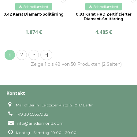
Schnellansicht
Schnellansicht
0,42 Karat Diamant-Solitärring
0,93 Karat HRD Zertifizierter
Diamant-Solitärring
1.874 €
4.485 €
1
2
>
>|
Zeige 1 bis 48 von 50 Produkten (2 Seiten)
Kontakt
Mall of Berlin | Leipziger Platz 12 10117 Berlin
+49 30 55657982
info@arisdiamond.com
Montag - Samstag: 10:00 – 20:00